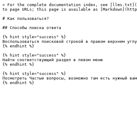
> For the complete documentation index, see [llms.txt](
to page URLs; this page is available as [Markdown](http
# Как пользоваться?

## Способы поиска ответа

{% hint style="success" %}

Воспользоваться поисковой строкой в правом верхнем углу
{% endhint %}

{% hint style="success" %}

Найти соответствующий раздел в левом меню

{% endhint %}

{% hint style="success" %}

Посмотреть Частые вопросы, возможно там есть нужный вам