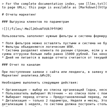
> For the complete documentation index, see [llms.txt](
to page URLs; this page is available as [Markdown](http
# Отчеты маркетинг

### Выгрузка клиентов по параметрам

![](/files/-MeJl2KhvWTVUk7PfFOM)

Пользователь заполняет нужные фильтры и система формиру
* Поля фильтров можно оставлять пустыми и система не бу
* Фильтры объединяются логическим ИЛИ.

* Система разделяет клиента по разным строкам, если у н
сумма отгрузки больше либо равно 15000 рублей. Так неко
* Дней не питается в выводе отчета считается от текущей
### Отчет по каналам

При поступлении заявки с сайта или лендинга, в заявку п
Маркетинг аналитика.&#x20;

Необходимо выполнить следующие действия:

* Организация — выбор из списка организаций (одна, неск
* Пользователь выбирает Источник — из списка поле с пои
* Выбирает период отчета — Предустановленный период, ли
* Детализация — только 2 параметра, Неделя и месяц. Это
детализацию 1 неделя, то система должна построить столь