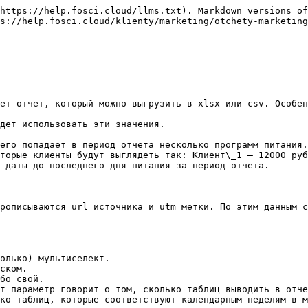
https://help.fosci.cloud/llms.txt). Markdown versions of
s://help.fosci.cloud/klienty/marketing/otchety-marketing
ет отчет, который можно выгрузить в xlsx или csv. Особен
дет использовать эти значения.

его попадает в период отчета несколько программ питания.
торые клиенты будут выглядеть так: Клиент\_1 — 12000 руб
 даты до последнего дня питания за период отчета.

рописываются url источника и utm метки. По этим данным с
олько) мультиселект.

ском.

бо свой.

т параметр говорит о том, сколько таблиц выводить в отче
ко таблиц, которые соответствуют календарным неделям в м