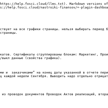
https://help.fosci.cloud/llms.txt). Markdown versions of
s://help.fosci.cloud/nastroiki-finansov/+-plagin-dashboa
ствует на все графики страницы. нельзя выбирать период б
страницы.

катов. Сертификаты сгруппированы блокам: Маркетинг, Прои
/выкл данные (свойства графика).

ми и  заказчиками” на конец даты указанной в отчете пери
ц каждой недели Сентября. Выводить надо отдельно отрицат
 из проводок документов Проводок Актов реализаций, втора