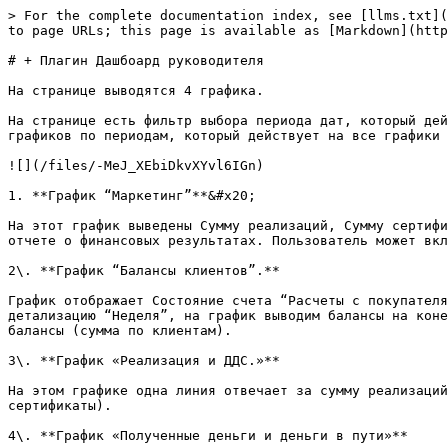
> For the complete documentation index, see [llms.txt](
to page URLs; this page is available as [Markdown](http
# + Плагин Дашбоард руководителя

На странице выводятся 4 графика.

На странице есть фильтр выбора периода дат, который дей
графиков по периодам, который действует на все графики 
![](/files/-MeJ_XEbiDkvXYvl6IGn)

1. **График “Маркетинг”**&#x20;

На этот график выведены Сумму реализаций, Сумму сертифи
отчете о финансовых результатах. Пользователь может вкл
2\. **График “Балансы клиентов”.**

График отображает Состояние счета “Расчеты с покупателя
детализацию “Неделя”, на график выводим балансы на коне
балансы (сумма по клиентам).

3\. **График «Реализация и ДДС.»**

На этом графике одна линия отвечает за сумму реализаций
сертификаты).

4\. **График «Полученные деньги и деньги в пути»**
