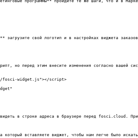
етинговые программы** пройдите те же шаги, что и в Марке
** загрузите свой логотип и в настройках виджета заказов
рипт, но перед этим внесите изменения согласно вашей сис
/fosci-widget.js"></script> 

видеть в строке адреса в браузере перед fosci.cloud. При
а который вставляете виджет, чтобы нам легче было искать