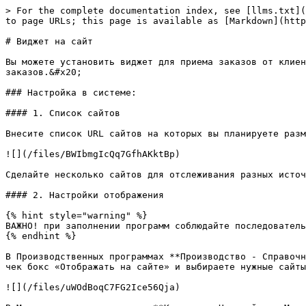
> For the complete documentation index, see [llms.txt](
to page URLs; this page is available as [Markdown](http
# Виджет на сайт

Вы можете установить виджет для приема заказов от клиен
заказов.&#x20;

### Настройка в системе:

#### 1. Cписок сайтов

Внесите список URL сайтов на которых вы планируете разм
![](/files/BWIbmgIcQq7GfhAKktBp)

Сделайте несколько сайтов для отслеживания разных источ
#### 2. Настройки отображения

{% hint style="warning" %}

ВАЖНО! при заполнении программ соблюдайте последователь
{% endhint %}

В Производственных программах **Производство - Справочн
чек бокс «Отображать на сайте» и выбираете нужные сайты
![](/files/uWOdBoqC7FG2Ice56Qja)
