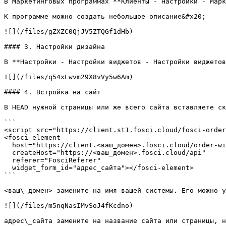
В Маркетинговых программах **Клиенты - Настройки - Марк
К программе можно создать небольшое описание&#x20;

![](/files/gZXZC0QjJV5ZTQGf1dHb)

#### 3. Настройки дизайна

В **Настройки - Настройки виджетов - Настройки виджетов
![](/files/q54xLwvm29X8vVy5w6Am)

#### 4. Встройка на сайт

В HEAD нужной страницы или же всего сайта вставляете ск
```

<script src="https://client.st1.fosci.cloud/fosci-order
<fosci-element

  host="https://client.<ваш_домен>.fosci.cloud/order-widget"

  createHost="https://<ваш_домен>.fosci.cloud/api"

  referer="FosciReferer"

  widget_form_id="адрес_сайта"></fosci-element>

```

<ваш\_домен> замените на имя вашей системы. Его можно у
![](/files/m5nqNasIMvSoJ4fKcdno)

адрес\_сайта замените на название сайта или страницы, н