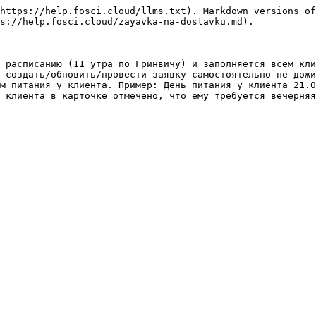
https://help.fosci.cloud/llms.txt). Markdown versions of
s://help.fosci.cloud/zayavka-na-dostavku.md).

 расписанию (11 утра по Гринвичу) и заполняется всем кли
 создать/обновить/провести заявку самостоятельно не дожи
м питания у клиента. Пример: День питания у клиента 21.0
 клиента в карточке отмечено, что ему требуется вечерняя