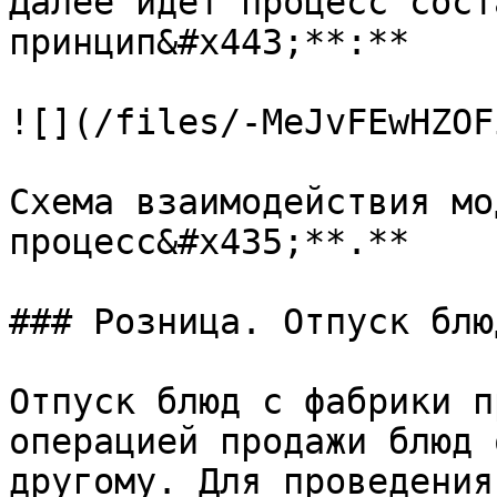
Далее идет процесс сост
принцип&#x443;**:**

![](/files/-MeJvFEwHZOF
Схема взаимодействия мо
процесс&#x435;**.**

### Розница. Отпуск блю
Отпуск блюд с фабрики п
операцией продажи блюд 
другому. Для проведения